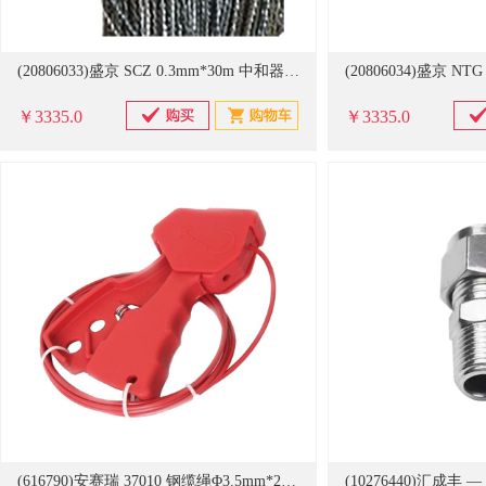
(20806033)盛京 SCZ 0.3mm*30m 中和器钨丝(单位：卷)
￥3335.0
￥3335.0
(616790)安赛瑞 37010 钢缆绳Φ3.5mm*2.4m 尼龙锁体 万用缆绳锁具 红色(单位：个)