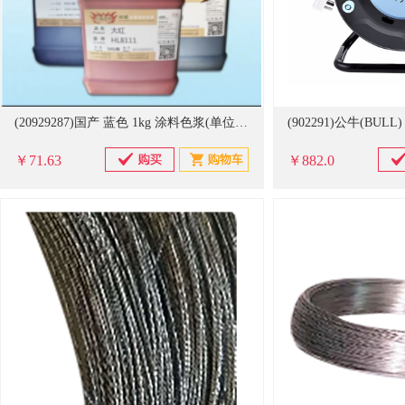
(20929287)国产 蓝色 1kg 涂料色浆(单位：瓶)
￥71.63
￥882.0