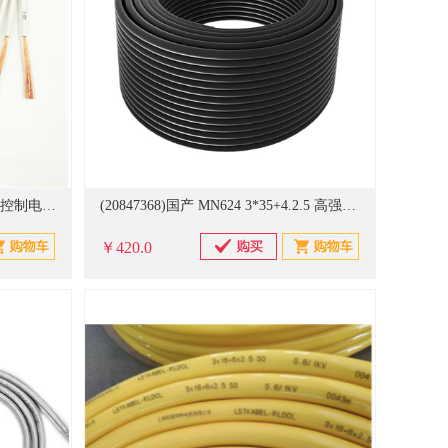
(20834919)国产 KVVP 3*1.5mm2 控制电缆(单位：米)
(20847368)国产 MN624 3*35+4.2.5 高强度防腐（加填充物行车使用） 电缆(单位：米)
￥420.0