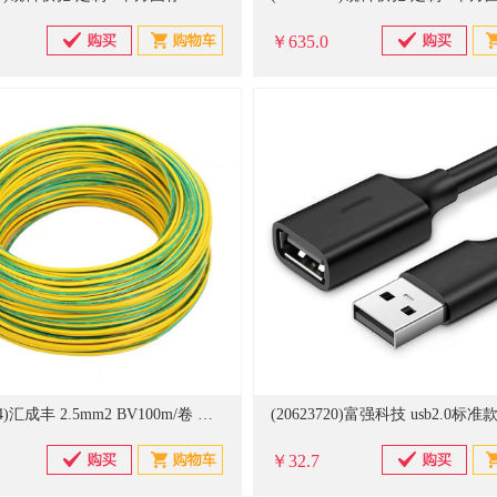
￥635.0
(20619364)汇成丰 2.5mm2 BV100m/卷 双色接地线(单位：卷)
￥32.7