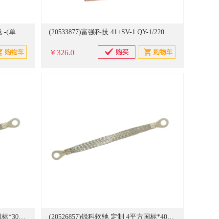
(620977)众邦 10m2 黄绿 BVR电线 -(单位：米)
(20533877)富强科技 41+SV-1 QY-1/220 0.3555MM GB/T6109.6-2008 含开模 线圈(单位：件)
￥326.0
(20526856)锐科软驰 定制 4平方国标*300mm 100根/包 桥架跨接线(单位：包)
(20526857)锐科软驰 定制 4平方国标*400mm 100根/包 桥架跨接线(单位：包)