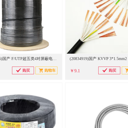
(20833836)国产 F/UTP超五类4对屏蔽电缆D145-G HSYVP-5e 4*2*0.52 网线(单位：米)
￥9.1