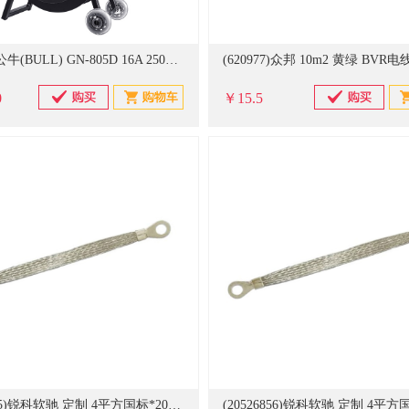
(820978)公牛(BULL) GN-805D 16A 250V 2.5m㎡50米导线 绕线盘 黑蓝色(单位：个)
0
￥15.5
(20526855)锐科软驰 定制 4平方国标*200mm 100根/包 桥架跨接线(单位：包)