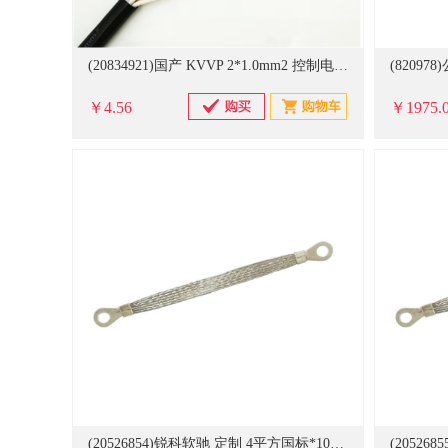
(20834921)国产 KVVP 2*1.0mm2 控制电缆(单位：米)
￥4.56
￥1975.
(20526854)锐科软驰 定制 4平方国标*100mm 100根/包 桥架跨接线(单位：包)