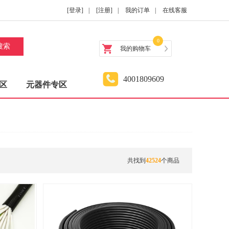
[登录]
|
[注册]
|
我的订单
|
在线客服
0
搜索
我的购物车
4001809609
区
元器件专区
共找到
42524
个商品