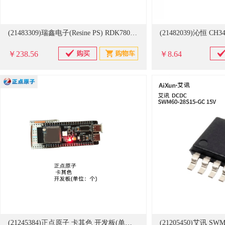
(21483309)瑞鑫电子(Resine PS) RDK7805-1000 6-30W -40℃-105℃ 效率高达95%。 空载输入电流低至0.2mA。 输出短路保护 16个/管 DC-DC电源模块(单位：管)
￥238.56
￥8.64
(21245384)正点原子 卡其色 开发板(单位：个)