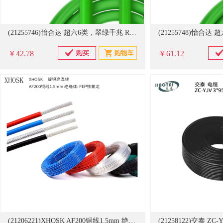
(21255746)怡合达 超六6类，翠绿千兆 RJ45-RJ45-1M 千兆工业网线(单位：根)
￥42.78
￥61.12
(21206221)XHOSK AF200铜线1.5mm 绝缘体: FEP铁氟龙 镀银高温线(单位：米)