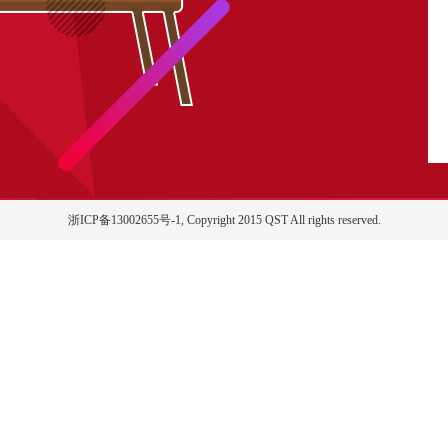
浙ICP备13002655号-1, Copyright 2015 QST All rights reserved.