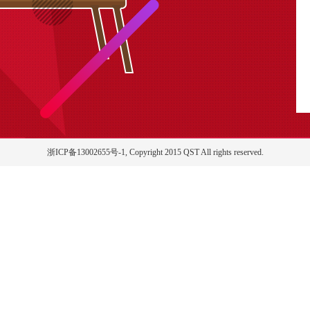
浙ICP备13002655号-1, Copyright 2015 QST All rights reserved.