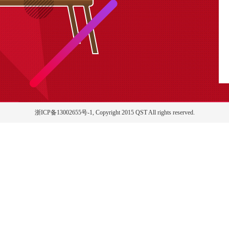
浙ICP备13002655号-1, Copyright 2015 QST All rights reserved.