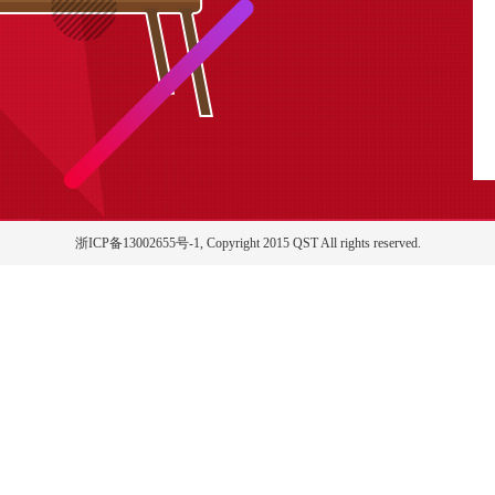
浙ICP备13002655号-1, Copyright 2015 QST All rights reserved.