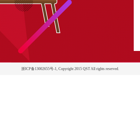
浙ICP备13002655号-1, Copyright 2015 QST All rights reserved.