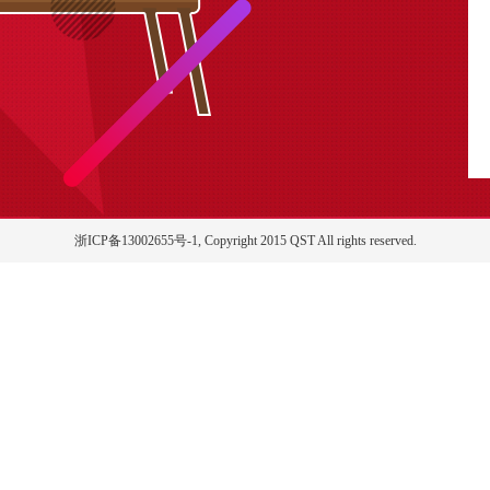
浙ICP备13002655号-1, Copyright 2015 QST All rights reserved.