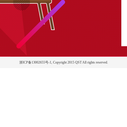
浙ICP备13002655号-1, Copyright 2015 QST All rights reserved.