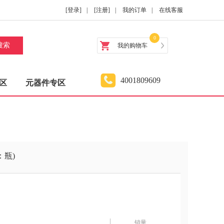
[登录]
|
[注册]
|
我的订单
|
在线客服
0
搜索
我的购物车
4001809609
区
元器件专区
位：瓶)
销量