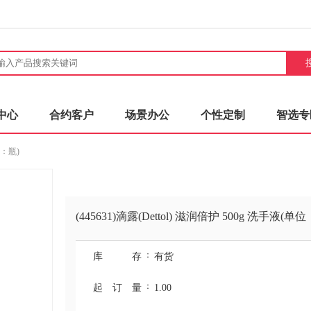
中心
合约客户
场景办公
个性定制
智选专
位：瓶)
(445631)滴露(Dettol) 滋润倍护 500g 洗手液(单
：
库 存
有货
：
起订量
1.00