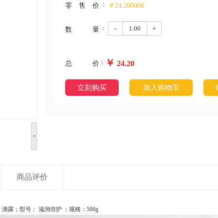
：
零售价
￥24.200000
：
-
+
数量
￥
：
24.20
总价
立刻购买
加入购物车
>
商品评价
滴露；型号： 滋润倍护 ；规格：500g