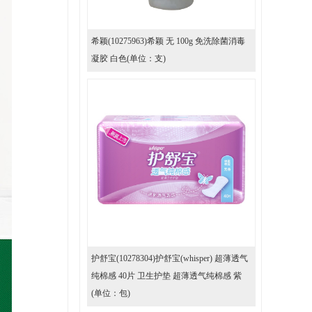
希颖(10275963)希颖 无 100g 免洗除菌消毒
凝胶 白色(单位：支)
护舒宝(10278304)护舒宝(whisper) 超薄透气
纯棉感 40片 卫生护垫 超薄透气纯棉感 紫
(单位：包)