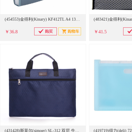
(454553)金得利(Kinary) KF412TL A4 13格 针织纹手提风琴包 蓝色(单位：个)
￥36.8
￥41.5
(431428)斯莫尔(simoer) SL-312 双层 牛津布 公文袋 蓝色(单位：个)