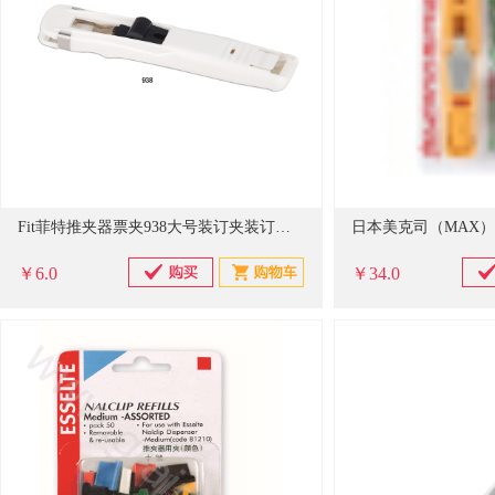
Fit菲特推夹器票夹938大号装订夹装订器夹纸60张文件夹子金属夹试卷夹重复使用 推夹器（单位：个）
￥6.0
￥34.0