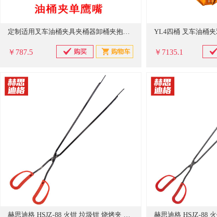
定制适用叉车油桶夹具夹桶器卸桶夹抱桶器桶夹抓桶器吊具吊夹装卸搬运工具 单鹰嘴夹头
￥787.5
￥7135.1
赫思迪格 HSJZ-88 火钳 垃圾钳 烧烤夹 塑柄扁头垃圾夹子 拾物器 碳夹 取物器 环卫清洁夹 62cm