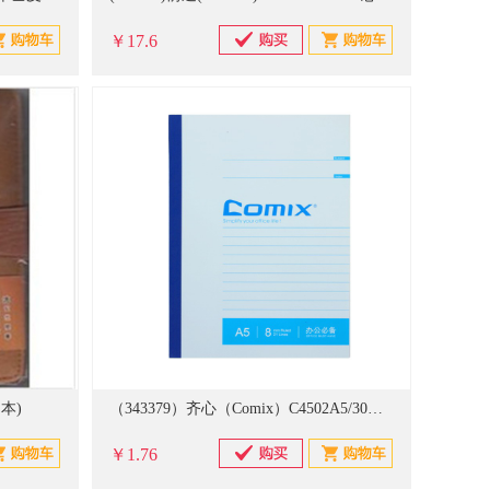
￥17.6
：本)
（343379）齐心（Comix）C4502A5/30张软面抄笔记本子文具/软抄本/记事本 12本装 C4502（个）
￥1.76