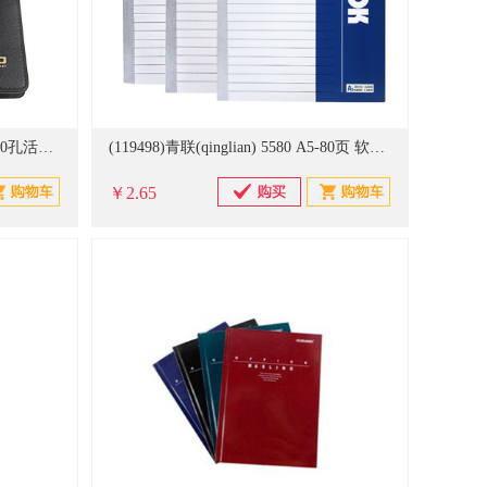
(389932)卓能(ZONO ) H25-1 A5 20孔活页本(单位：本)
(119498)青联(qinglian) 5580 A5-80页 软面抄(单位：本)
￥2.65