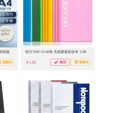
晨光(M&G)文具a4笔记本本子 40张错题本高颜值缝线本记事本 初中学生英语日记本 透染4本FA4414
得力7668 A5/40张 无线胶装软抄本 12本/包
￥1.85