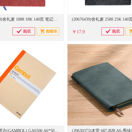
(20676438)舍礼麦 1888 18K 140页 笔记本 黑色(单位：本)
￥17.9
(398687)渡边(GAMBOL) GA6506 A6*50页 无线装订本(单位：本)