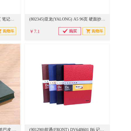
(20676439)舍礼麦 2588 25K 140页 笔记本 黑色(单位：本)
(802345)亚龙(YALONG) A5 96页 硬面抄(单位：包)
￥7.1
(20630373)木雷 687-BJB A6-墨绿羊巴皮 软皮笔记本(单位：本)
(901290)前通(FRONT) DV64B601 B6 记事本(单位：本)