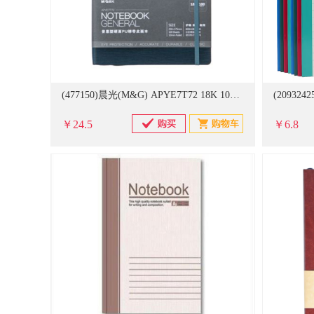
(477150)晨光(M&G) APYE7T72 18K 100页 PU绑带硬面本 蓝色(单位：本)
￥24.5
￥6.8