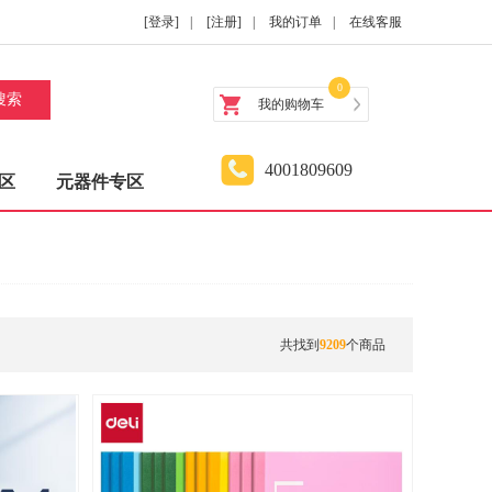
[登录]
|
[注册]
|
我的订单
|
在线客服
0
搜索
我的购物车
4001809609
区
元器件专区
共找到
9209
个商品