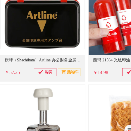
旗牌（Shachihata）Artline 办公财务金属印章印台铜章印台油性墨水印尼印台印泥 106*67mm 大号红色 EHP-3
西玛 21564 光敏印油 
￥57.25
￥14.98