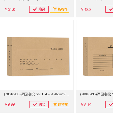
￥51.0
￥48.8
(20818495)深国电投 SGDT-C-64 46cm*21.5cm 营业凭证装订封面 可定制内容(单位：个)
￥6.86
￥8.19