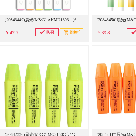
(20843449)晨光(M&G) AHMU1603 【6色单头方杆】荧光系 6支/盒 荧光笔(单位：盒)
￥47.5
￥39.8
(20842336)晨光(M&G) MG2150G 记号笔*120支*10 荧光笔 黄色(单位：盒)