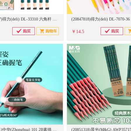
(20847817)得力(deli) DL-33310 六角杆 铅笔(单位：盒)
￥14.5
(20851281)中华(Zhonghua) 101 2B素描 考试铅笔(单位：盒)