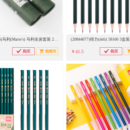
(20670026)马利(Marie's) 马利全炭套装 24支（筒装）中性 炭画铅笔(单位：筒)
￥41.5