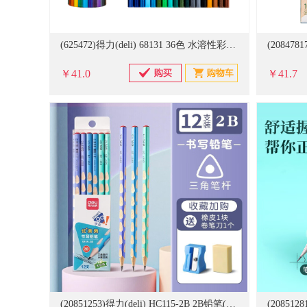
(625472)得力(deli) 68131 36色 水溶性彩色铅笔(单位：筒)
￥41.0
￥41.7
(20851253)得力(deli) HC115-2B 2B铅笔(30支/筒) 2筒装 书写铅笔(单位：组)