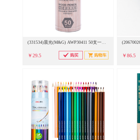
(331534)晨光(M&G) AWP30411 50支一盒装 原木 HB铅笔 淡黄色(单位：盒)
￥29.5
￥86.5