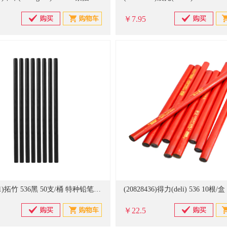
￥7.95
(20820431)拓竹 536黑 50支/桶 特种铅笔(单位：支)
￥22.5