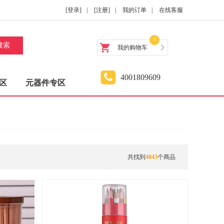
[登录]
|
[注册]
|
我的订单
|
在线客服
0
搜索
我的购物车
4001809609
区
元器件专区
共找到
4043
个商品