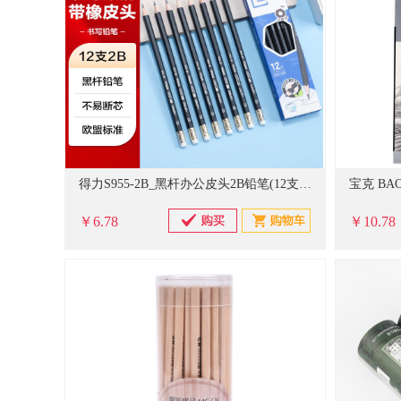
得力S955-2B_黑杆办公皮头2B铅笔(12支/盒)
￥6.78
￥10.78