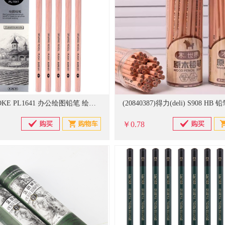
宝克 BAOKE PL1641 办公绘图铅笔 绘画素描铅笔学生铅笔 多灰度 B 12支/盒
￥0.78