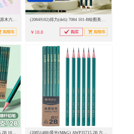
(20847818)得力(deli) DL-7070-36 原木六角杆彩色 铅笔(单位：盒)
(20849102)得力(deli) 7084 101-B绘图美术素描2B 12支/盒 铅笔(单位：盒)
￥18.8
(20851318)晨光(M&G) AWP35715 2B 10支/盒 铅笔(单位：盒)
(20851488)晨光(M&G) AWP35715 2B 六角木质笔杆 考试涂卡 美术素描绘图专用 10支/盒 铅笔(单位：盒)