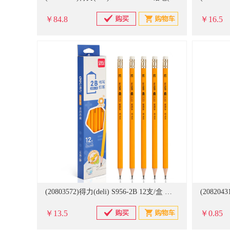
￥84.8
￥16.5
(20803572)得力(deli) S956-2B 12支/盒 黄杆办公皮头2B铅笔(单位：盒)
￥13.5
￥0.85