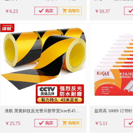
￥6.23
￥10.37
准航 黑黄斜纹反光警示胶带宽5cm长45米安全警戒线隔离带地贴反光条
益而高 1008S 订书针
￥25.75
￥5.11