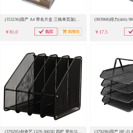
(353236)国产 A4 带名片盒 三格单页架(单位：个)
￥81.0
￥17.5
(379295)创奇艺 CQY-3003D 四栏 竖向31.5*29.5*31.5cm 文件栏 黑色(单位：只)