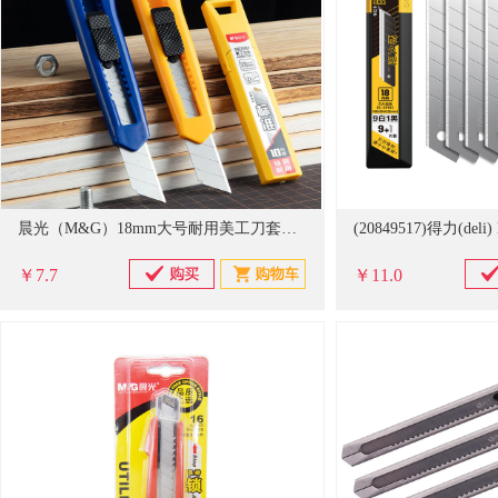
晨光（M&G）18mm大号耐用美工刀套装 美工刀2把 锰钢10片装刀片 企业办公专用ASS913AK
￥7.7
￥11.0