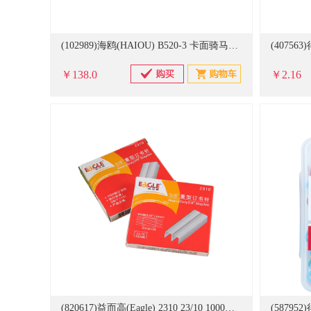
(102989)海鸥(HAIOU) B520-3 卡面骑马钉(单位：盒)
￥138.0
￥2.16
(820617)益而高(Eagle) 2310 23/10 1000枚/盒 装订70页 订书针(单位：盒)