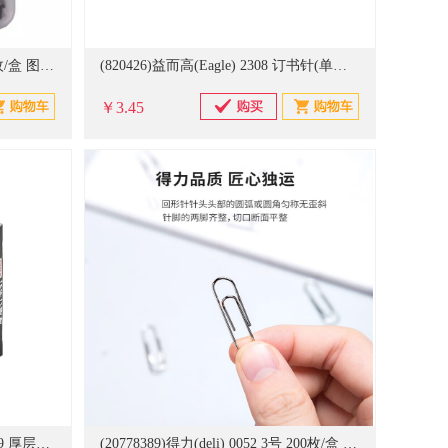
(411693)得力(deli) 22 29mm 200枚/盒 图钉 银色(单位：盒)
(820426)益而高(Eagle) 2308 订书针(单位：盒)
￥3.45
(901549)统一(PRESIDENT) B3059 厚层订书钉(单位：盒)
(20778389)得力(deli) 0052 3号 200枚/盒 回形针 银色(单位：盒)