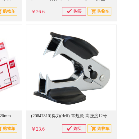
￥26.6
(20823562)得力(deli) 0018 52*37*20mm 钢芯 回形针(单位：盒)
(20847810)得力(deli) 常规款 高强度12号 订书针(单位：件)
￥23.6