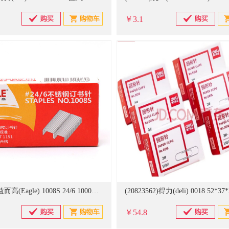
￥3.1
(309059)益而高(Eagle) 1008S 24/6 1000枚 订书钉(单位：盒)
￥54.8