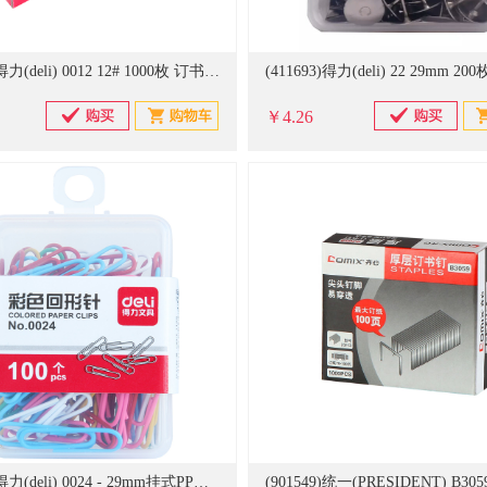
(407563)得力(deli) 0012 12# 1000枚 订书针 陕西邮储专用，用完停用(单位：盒)
￥4.26
(587952)得力(deli) 0024 - 29mm挂式PP盒彩色回形针（10盒/包）(单位：盒)