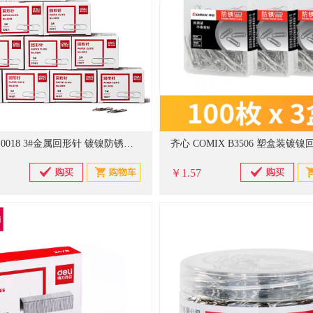
得力(deli)0018 3#金属回形针 镀镍防锈曲别针 100枚/盒 10盒装
￥1.57