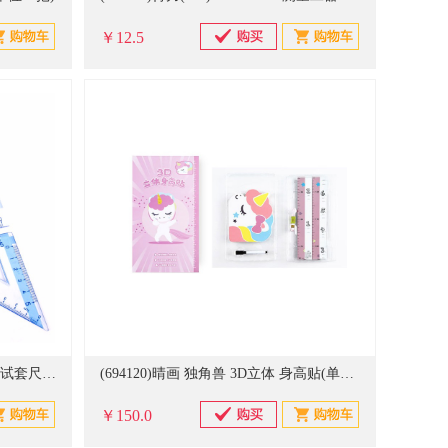
￥12.5
(411742)得力(deli) 9594 4把/套 考试套尺四件套 三角板直尺量角器 蓝色(单位：套)
(694120)晴画 独角兽 3D立体 身高贴(单位：套)
￥150.0