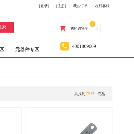
[登录]
|
[注册]
|
我的订单
|
在线客服
0
搜索
我的购物车
4001809609
区
元器件专区
共找到
17167
个商品