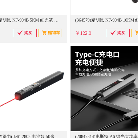
(364578)精明鼠 NF-904B 5KM 红光笔 黑色(单位：台)
￥122.0
(20703202)得力(deli) 2802 电池款 50米遥控支持希沃白板 激光翻页笔 黑色红光(单位：个)