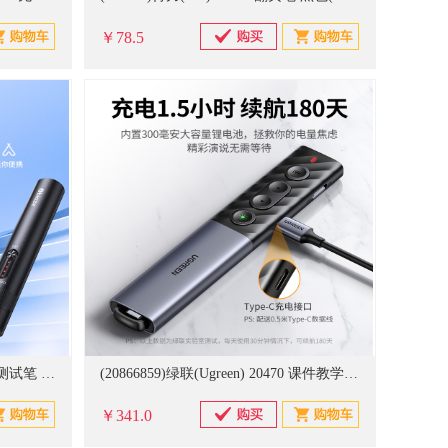
￥78.5
(20852563)毕亚兹(BIAZE) | 光纤测试笔 光纤测试仪 30公里 开关显示电量 SC/FC/ST接头冷接子通用 充电式红光笔(单位：支)
(20866859)绿联(Ugreen) 20470 课件教学会议演讲遥控笔 绿光激光笔(单位：个)
￥341.0