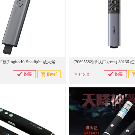
(403238)罗技(Logitech) Spotlight 放大聚焦液晶屏可显 激光笔 灰色(单位：支)
￥118.0