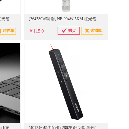
(364579)精明鼠 NF-904B 10KM 红光笔 黑色(单位：台)
(364580)精明鼠 NF-904W 5KM 红光笔 银色(单位：台)
￥115.0
(20847814)惠斯特 A6 绿光大功率usb充电 激光笔(单位：支)
(401246)得力(deli) 2802P 翻页笔 黑色(单位：支)