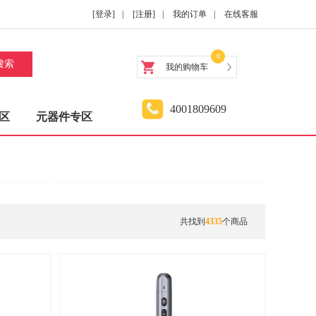
[登录]
|
[注册]
|
我的订单
|
在线客服
0
搜索
我的购物车
4001809609
区
元器件专区
共找到
4335
个商品