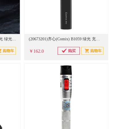
(20674489)神秘部落 迷你 单点激光 绿光 激光笔(单位：支)
(20673201)齐心(Comix) B1059 绿光 充电 PPT激光翻页笔 黑色(单位：个)
￥162.0