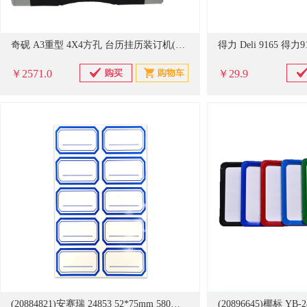
奇砚 A3重型 4X4方孔 台历挂历装订机(计价单位：台)
￥2571.0
￥29.9
(20884821)安赛瑞 24853 52*75mm 580枚装 便签纸及便利贴 蓝色(单位：包)