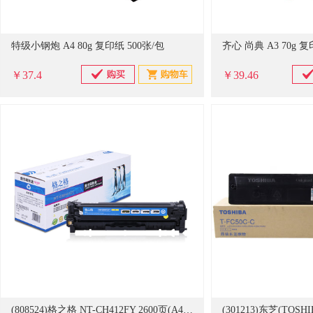
特级小钢炮 A4 80g 复印纸 500张/包
齐心 尚典 A3 70g 复
￥37.4
￥39.46
(808524)格之格 NT-CH412FY 2600页(A4纸张5%覆盖率)黄色 硒鼓(单位：盒)