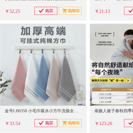
￥52.25
￥21.13
金号LH6358 小毛巾吸水小方巾洗脸全棉面巾正方形4条装36*34.5cm
￥33.54
￥123.26