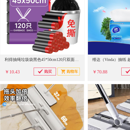
利得抽绳垃圾袋黑色45*50cm120只双面2.4丝免撕加厚款厨房用
￥10.43
￥70.88