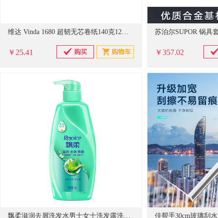
维达 Vinda 1680 超韧无芯卷纸140克12卷 4层加厚 卫生纸卷筒纸 纸巾卷纸
￥25.41
￥357.02
飘柔滋润去屑洗发水男士女士洗发露洗头膏液1KG柔顺香氛