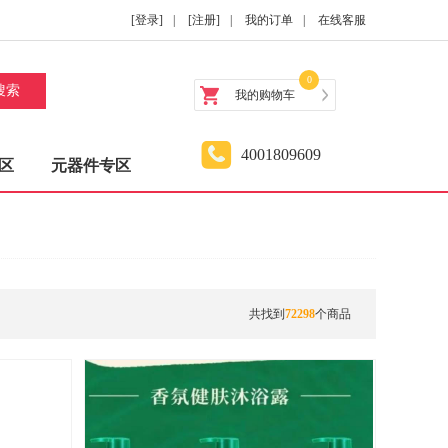
[登录]
|
[注册]
|
我的订单
|
在线客服
0
搜索
我的购物车
4001809609
区
元器件专区
共找到
72298
个商品