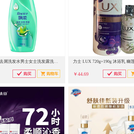
飘柔滋润去屑洗发水男士女士洗发露洗头膏液1KG柔顺香氛
￥44.69