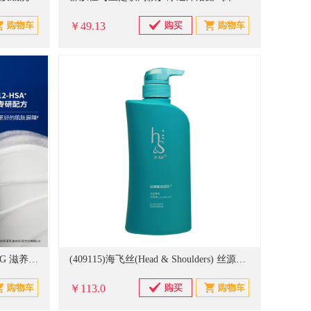
￥49.13
多芬深层营润滋润美肤沐浴乳520G 滋养呵护干燥肌肤 持久留香润肤
(409115)海飞丝(Head & Shoulders) 丝源复活组合头皮净化 530ml 护发素(单位：支)
￥113.0