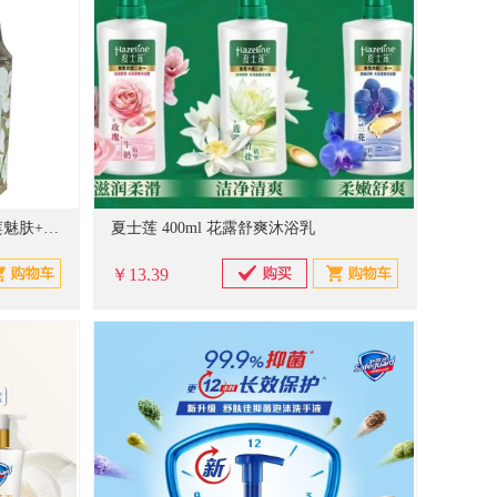
力士 LUX 720g+190g 沐浴乳 幽莲魅肤+小苍兰
夏士莲 400ml 花露舒爽沐浴乳
￥13.39