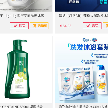
多芬 DOVE 1kg+1kg 深层莹润滋养沐浴露沐浴乳套装 深层+樱花
￥64.35
100年润发 CENTAINE 550ml 调理洗发露 水润丝滑 葡萄籽