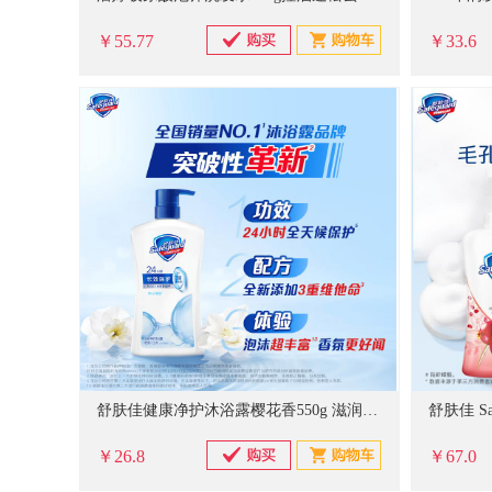
￥55.77
￥33.6
舒肤佳健康净护沐浴露樱花香550g 滋润保湿
￥26.8
￥67.0