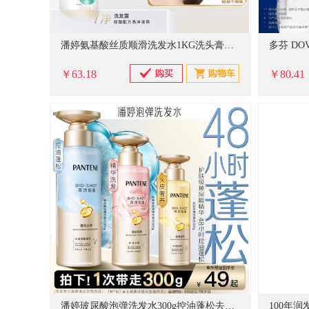
潘婷氨基酸丝质顺滑洗发水1KG洗头膏洗发露 去油柔顺滋养留香
￥63.18
￥80.41
潘婷玻尿酸泡弹洗发水300g控油蓬松去油洗头膏洗发露深水泡弹