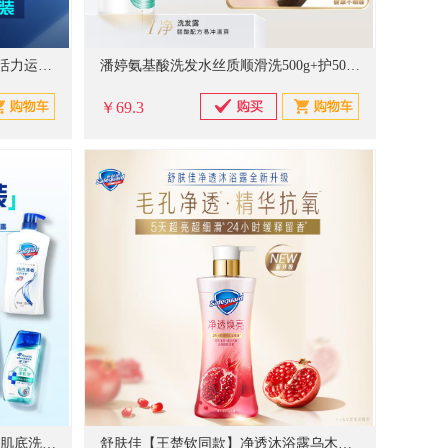
清扬（CLEAR）蓬松去屑洗发水活力运动薄荷型蓝瓶900g 哈兰德同款
潘婷氨基酸洗发水丝质顺滑洗500g+护500g+洗80g柔顺蓬松洗头膏
￥69.3
海飞丝控油去屑洗发水430g+头皮肌底洗发水80g+纯白沐浴露550g
舒肤佳【王楚钦同款】净透沐浴露乌木玫瑰香570g持久留香