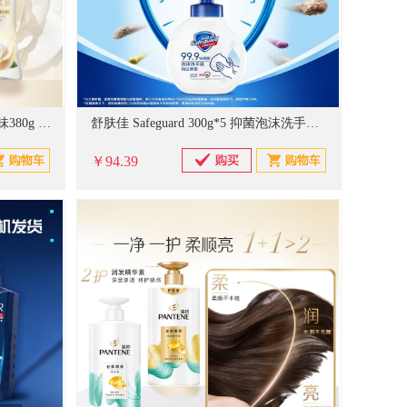
舒肤佳净透啫喱沐浴露 山茶花香味380g 含果酸 持久留香
舒肤佳 Safeguard 300g*5 抑菌泡沫洗手液(纯白+芦荟+柠檬+樱花+红石榴)
￥94.39