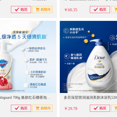
￥60.35
舒肤佳 Safeguard 700g 焕肤红石榴香泡沫型沐浴露
￥29.78