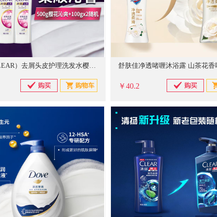
清扬（CLEAR）去屑头皮护理洗发水樱花沁爽香型500g+100g*2 蓬松留香洗头膏
￥40.2