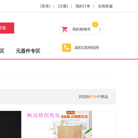
[登录]
|
[注册]
|
我的订单
|
在线客服
0
搜索
我的购物车
4001809609
区
元器件专区
共找到
6766
个商品