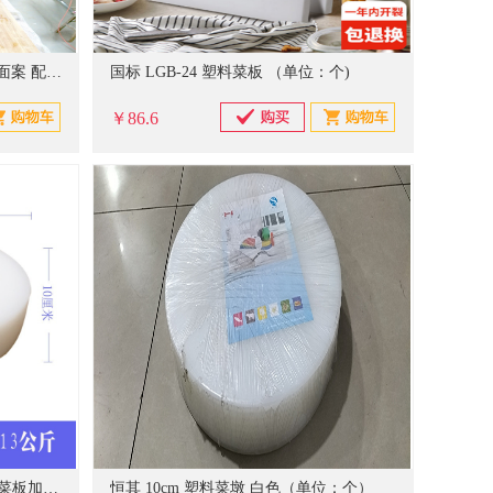
松木 LGB-05 1800*900*50mm 大面案 配色（单位：个)
国标 LGB-24 塑料菜板 （单位：个)
￥86.6
国产 43CM*厚10CM 菜墩子圆形 菜板加厚PE砧板 （单位：个）
恒其 10cm 塑料菜墩 白色（单位：个）