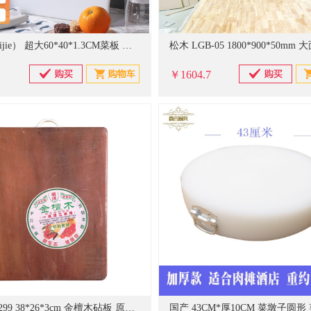
拜杰（Baijie） 超大60*40*1.3CM菜板 食品级切菜板PE塑料砧板加厚防滑防霉案板砍骨剁肉板 （单位：个）
￥1604.7
南洋 QT-299 38*26*3cm 金檀木砧板 原木色