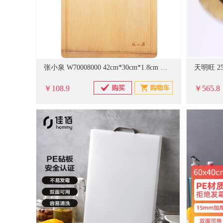
张小泉 W70008000 42cm*30cm*1.8cm 本真系列无漆整竹砧板菜板 （单位：块）
天明旺 25
￥108.9
￥565.8