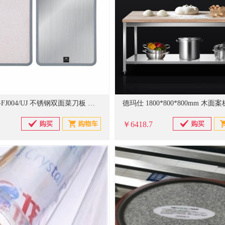
康宁 WK-FJ004/UJ 不锈钢双面菜刀板 银色（单位：个）
￥6418.7