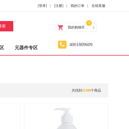
[登录]
|
[注册]
|
我的订单
|
在线客服
0
搜索
我的购物车
4001809609
区
元器件专区
共找到
21500
个商品