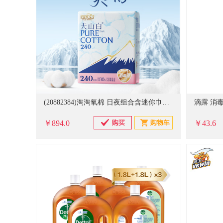
(20882384)淘淘氧棉 日夜组合含迷你巾护垫 13包133片 卫生巾(单位：组)
滴露 消毒
￥894.0
￥43.6