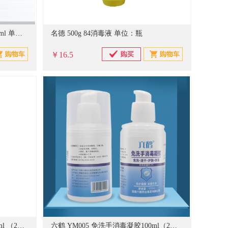
海氏海诺 免洗 乙醇手消毒液 500ml 单位:瓶
名德 500g 84消毒液 单位：瓶
￥16.5
六鹤 YM003 免洗手消毒凝胶500ml （2瓶装）芦荟免洗洗手液 单位：套
六鹤 YM005 免洗手消毒凝胶100ml（2瓶装）75%酒精速干 单位：套