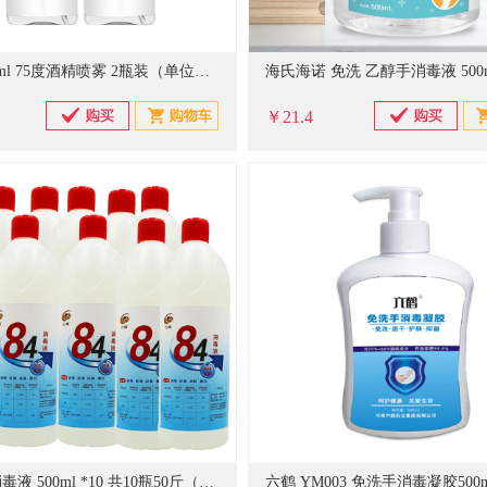
国产 100ml 75度酒精喷雾 2瓶装（单位：组）
￥21.4
六鹤 84消毒液 500ml *10 共10瓶50斤（单位：件）