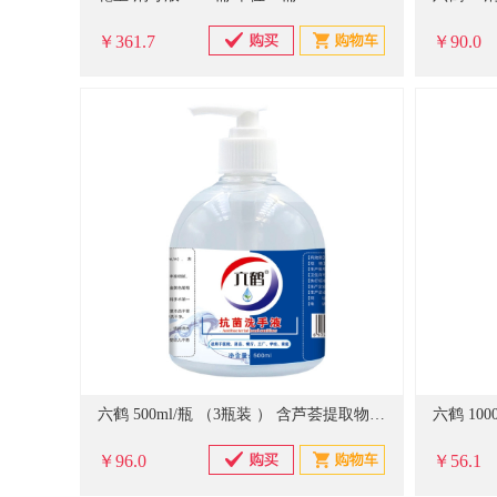
￥361.7
￥90.0
六鹤 500ml/瓶 （3瓶装 ） 含芦荟提取物洗手消毒液 单位：套
￥96.0
￥56.1