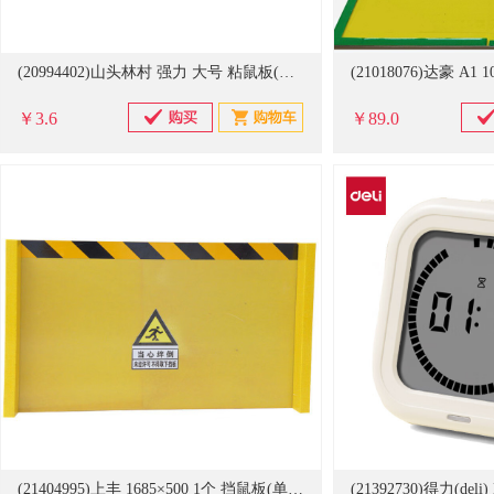
(20994402)山头林村 强力 大号 粘鼠板(单位：片)
￥3.6
￥89.0
(21404995)上丰 1685×500 1个 挡鼠板(单位：个)