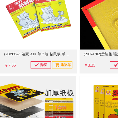
(20899828)达豪 A1# 单个装 粘鼠板(单位：个)
￥7.55
￥3.35