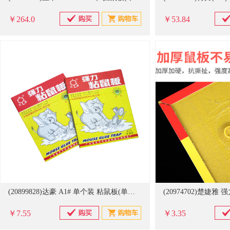
￥264.0
￥53.84
(20899828)达豪 A1# 单个装 粘鼠板(单位：个)
￥7.55
￥3.35