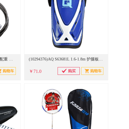
(442763)捷瑞特 TS1015 家用可调配重 跳绳(单位：条)
(10294376)AQ S63681L 1.6-1.8m 护腿板(单位：双)
￥71.0