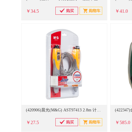
￥34.5
￥41.0
(420906)晨光(M&G) AST97413 2.8m 计数钢丝跳绳(单位：根)
￥27.5
￥585.0