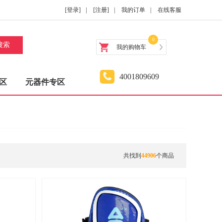
[登录]
|
[注册]
|
我的订单
|
在线客服
0
搜索
我的购物车
4001809609
区
元器件专区
共找到
44906
个商品