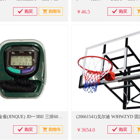
￥46.5
(422347)金雀(JINQUE) JD一3BII 三排60道 防水运动裁判秒表(单位：个)
￥3654.0