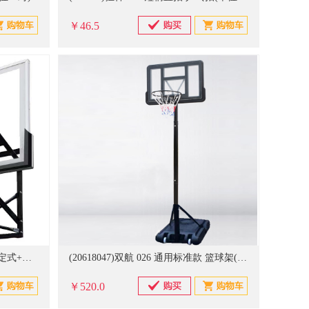
￥46.5
(20661541)戈尔迪 WJHWZYD 固定式+钢化玻璃 篮球板架(单位：个)
(20618047)双航 026 通用标准款 篮球架(单位：个)
￥520.0