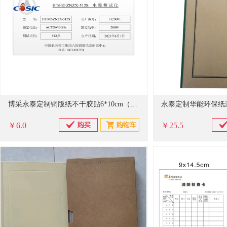
博采永泰定制铜版纸不干胶贴6*10cm（张）10张起订
￥6.0
￥25.5