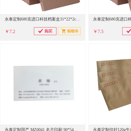
永泰定制680克进口科技档案盒31*22*2cm(个)500个起订 广发专供
￥7.2
￥7.5
永泰定制国产 MZ0041 名片印刷 90*54mm 白色（盒）100盒起订