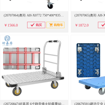
(20707064)奥珩 AH-X0772 750*400*835mm 三层不锈钢移动加厚型餐车 手推车(单位：辆)
￥1566.0
￥1872.0
(20720847)好嘉居 6寸静音烽火轮载重600kg 1050*630mm 折叠小推车(单位：辆)