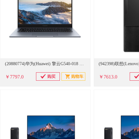
(20880774)华为(Huawei) 擎云G540-018 商用14英寸轻薄笔记本 i5-1235U/16G/512G固态/集显 笔记本电脑(单位：台)
￥7797.0
￥7613.0