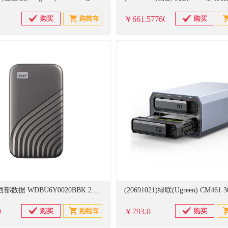
￥661.577608
(401747)西部数据 WDBU6Y0020BBK 2TB 新元素 移动硬盘(单位：个)
9
￥793.0