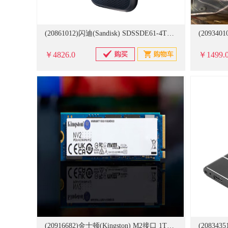
(20861012)闪迪(Sandisk) SDSSDE61-4T00-Z25 4TB Type-c 移动固态硬盘（PSSD）E61极速移动版 传输速度1050MB/s IP55等级三防保护 硬盘(单位：个)
￥4826.0
￥1499.
(20916682)金士顿(Kingston) M2接口 1TB 固态硬盘(单位：块)