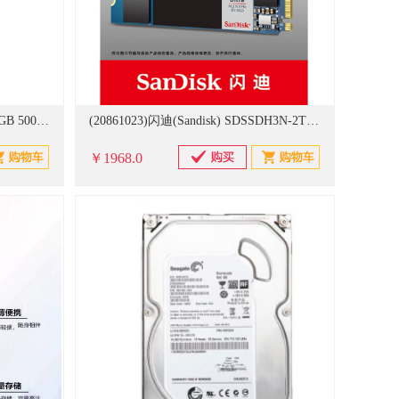
(20861108)闪迪(Sandisk) E61-500GB 500GB Nvme 移动固态硬盘（PSSD）卓越版 传输速度1050MB/s IP55等级三防保护 硬盘(单位：个)
(20861023)闪迪(Sandisk) SDSSDH3N-2T00-Z25 2TB SSD固态硬盘 M.2接口(NVMe协议) 高速系列-游戏高速版 硬盘(单位：个)
￥1968.0