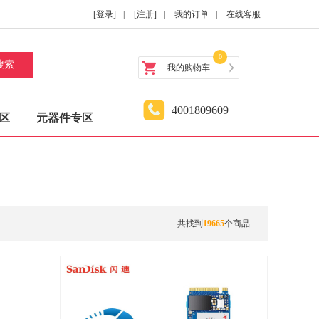
[登录]
|
[注册]
|
我的订单
|
在线客服
0
搜索
我的购物车
4001809609
区
元器件专区
共找到
19665
个商品