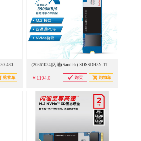
(20861116)闪迪(Sandisk) SDSSDE30-480G-Z25 480GB Type-c USB3.2 移动固态硬盘（PSSD）传输速度520MB/s 硬盘(单位：个)
(20861024)闪迪(Sandisk) SDSSDH3N-1T00-Z25 1TB SSD固态硬盘 M.2接口(NVMe协议) 高速系列-游戏高速版 硬盘(单位：个)
￥1194.0