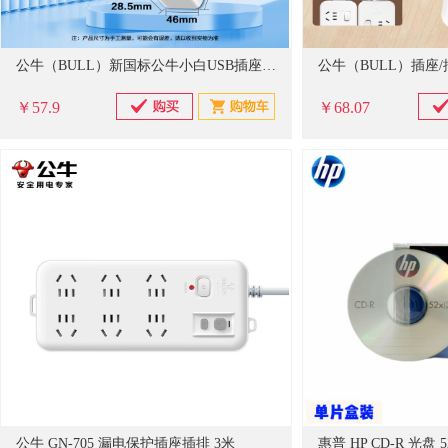
公牛（BULL）新国标公牛小白USB插座 插线板/插排/排插/拖线板 GN-B403U 3usb接口+3孔全长1.8米带保护门
￥57.9
￥68.07
公牛 GN-705 漏电保护插座插排 3米
惠普 HP CD-R 光盘 