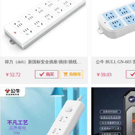
得力（deli）新国标安全插座/插排/插线板/接线板/排插/拖线板 总控开关 儿童保护门 10组合孔3米 18275-03
公牛 BULL GN-60
￥52.72
￥59.03