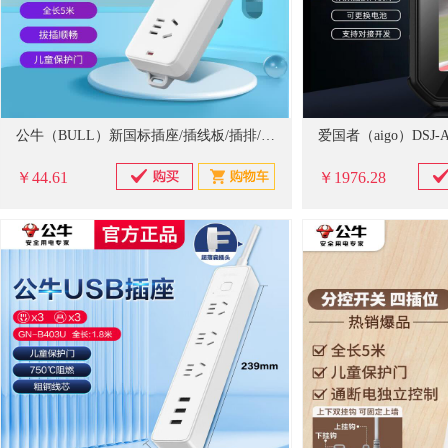
公牛（BULL）新国标插座/插线板/插排/排插/接线板/拖线板 GN-212 3位总控全长3米
￥44.61
￥1976.28