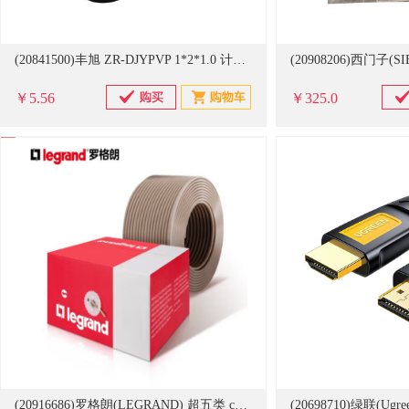
(20841500)丰旭 ZR-DJYPVP 1*2*1.0 计算机电缆 黑色(单位：米)
￥5.56
￥325.0
(20916686)罗格朗(LEGRAND) 超五类 cat5e百兆非屏蔽632711 网线(单位：箱)