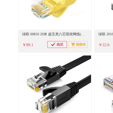
绿联 60816 20米 超五类八芯双绞网线(单位：条）黄色
￥89.1
￥22.6