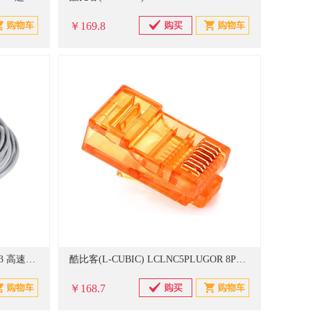
￥169.8
秋叶原（CHOSEAL） QS5401AT3 高速超五类网线 网络线连接线 带水晶头网络跳线 3米 （单位：根）
酷比客(L-CUBIC) LCLNC5PLUGOR 8P8C 100个/盒 超五类网线水晶头 (单位：盒)透明橙
￥168.7