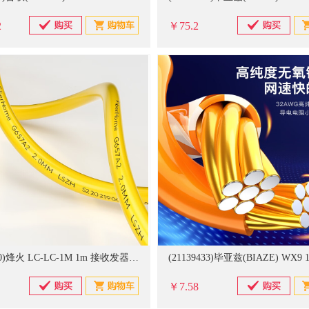
2
￥75.2
(21060730)烽火 LC-LC-1M 1m 接收发器尾纤(单位：米)
￥7.58