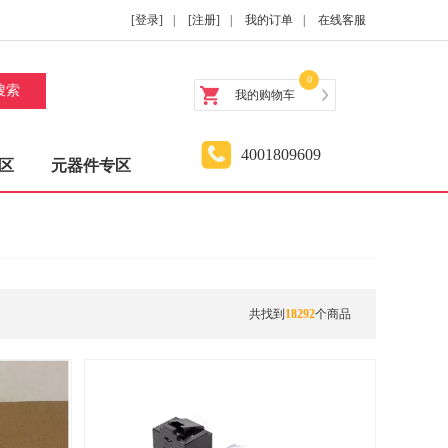
[登录]
|
[注册]
|
我的订单
|
在线客服
0
搜索
我的购物车
4001809609
区
元器件专区
共找到
18292
个商品