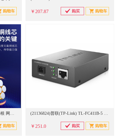
￥207.87
(21139433)毕亚兹(BIAZE) WX9 1根 网络跳线(单位：根)
(21136824)普联(TP-Link) TL-FC411B-5 1个 光纤收发器(单位：个)
￥251.0