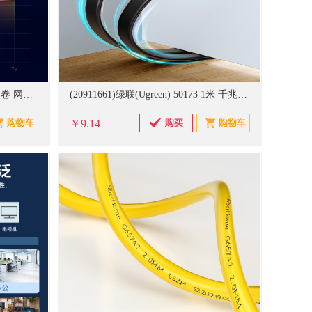
(21046060)毕亚兹(BIAZE) WX8 1卷 网络跳线(单位：卷)
(20911661)绿联(Ugreen) 50173 1米 千兆成品网线(单位：根)
￥9.14