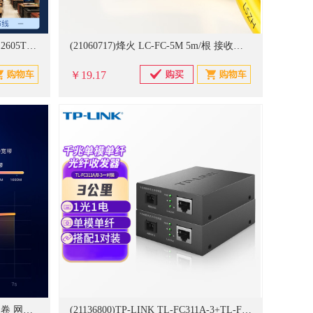
(21087224)秋叶原(CHOSEAL) QS2605T100S 1卷 网络跳线(单位：卷)
(21060717)烽火 LC-FC-5M 5m/根 接收发器尾纤(单位：根)
￥19.17
(21139436)毕亚兹(BIAZE) WX8 1卷 网络跳线(单位：卷)
(21136800)TP-LINK TL-FC311A-3+TL-FC311B-3 1对 光纤收发器(单位：对)