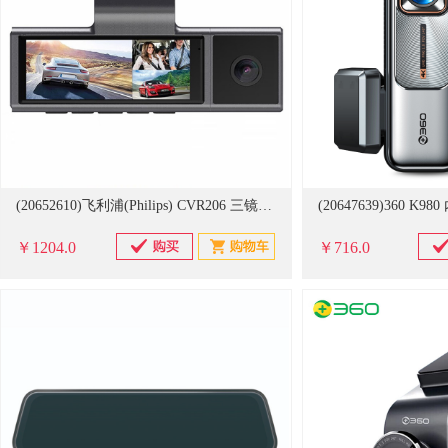
(20652610)飞利浦(Philips) CVR206 三镜头同录+64G卡+降压线 行车记录仪(单位：个)
￥1204.0
￥716.0