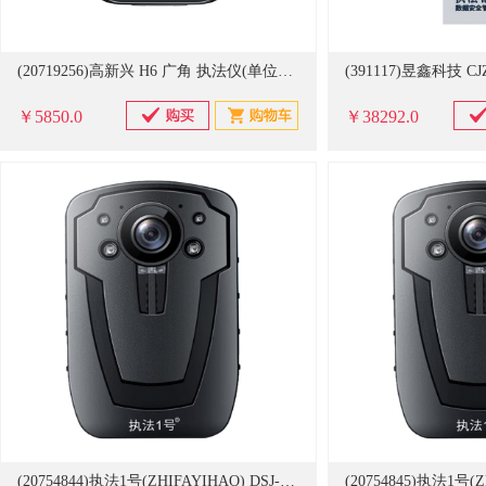
(20719256)高新兴 H6 广角 执法仪(单位：台)
￥5850.0
￥38292.0
(20754844)执法1号(ZHIFAYIHAO) DSJ-C8 1296P高清夜视3600万像素小型胸前佩戴18小时续航 2.0英寸 64G 摄像记录仪 黑色(单位：台)