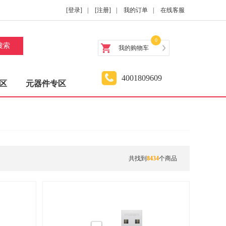
[登录]
|
[注册]
|
我的订单
|
在线客服
0
搜索
我的购物车
4001809609
区
元器件专区
共找到
8434
个商品