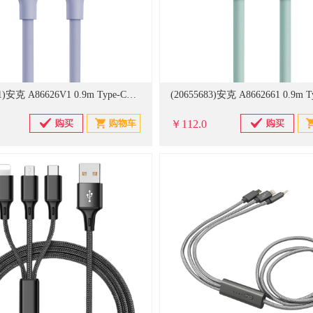
(20655681)安克 A86626V1 0.9m Type-C转Lightning数据线 浅紫色(单位：条)
￥112.0