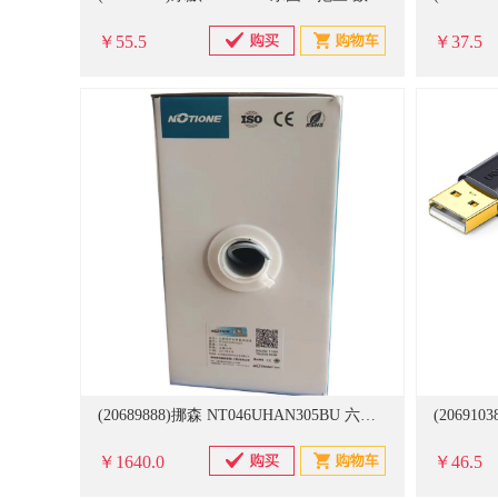
￥55.5
￥37.5
(20689888)挪森 NT046UHAN305BU 六类 数据线(单位：箱)
￥1640.0
￥46.5