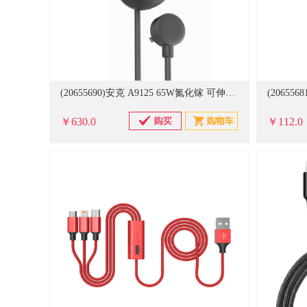
(20655690)安克 A9125 65W氮化镓 可伸缩插座排插多口快充充电器 黑色(单位：件)
￥630.0
￥112.0