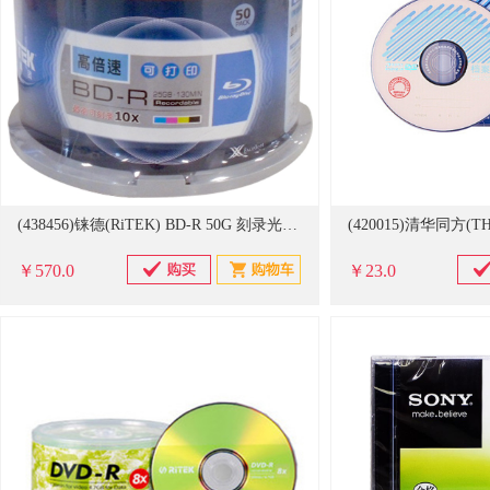
(438456)铼德(RiTEK) BD-R 50G 刻录光盘(单位：桶)
￥570.0
￥23.0