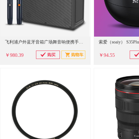
飞利浦户外蓝牙音箱广场舞音响便携手提大功率重低音k歌麦克风音响家庭ktv直播声卡一体机乐器音箱SD139
￥980.39
￥94.55