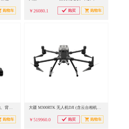
￥26080.1
大疆 精灵Phantom4 Pro (含双电池、背包)智能航拍无人机（单位：台）
大疆 M300RTK 无人机DJI (含云台相机禅思H20T+机身、云台行业无忧悦享版+TB60电池组） （单位：台）
￥519960.0