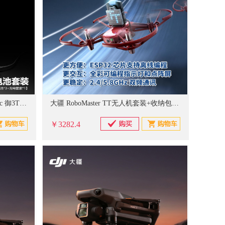
大疆 M3T+电池套装 无人机 Mavic 御3T 黑色（单位：套）
大疆 RoboMaster TT无人机套装+收纳包1个 TT教育无人机青少年编程比赛无人机 单位:套
￥3282.4