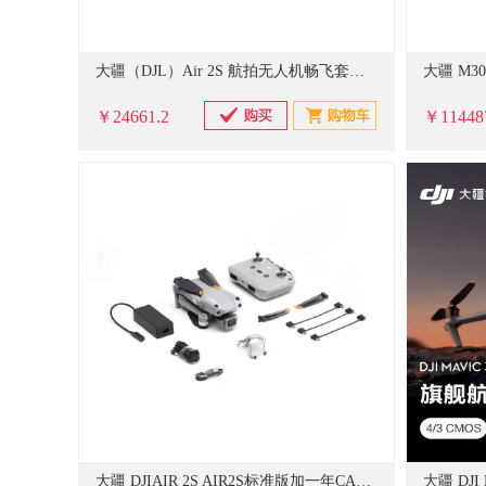
大疆（DJL）Air 2S 航拍无人机畅飞套装5.4K超高清视频专业航拍器+随心换2年版（含256G内存卡） 无人机（单位：台）
￥24661.2
￥11448
大疆 DJIAIR 2S AIR2S标准版加一年CARE 航拍无人机 单位：套