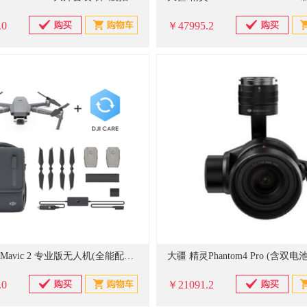
.0
￥47995.2
大疆 “御”Mavic 2 专业版无人机(全能配件包/DJI Care随心换套装) (单位：台）
.0
￥21091.2