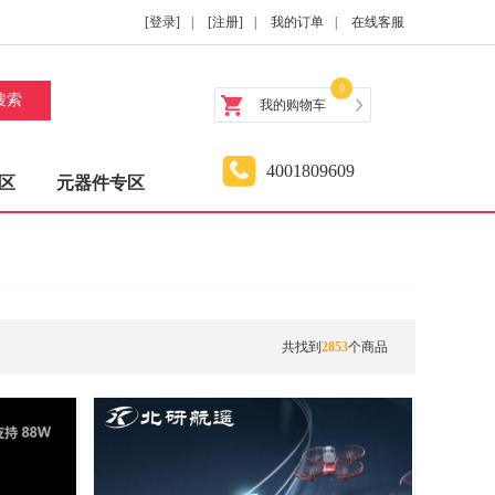
[登录]
|
[注册]
|
我的订单
|
在线客服
0
搜索
我的购物车
4001809609
区
元器件专区
共找到
2853
个商品