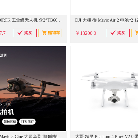
大疆 M300RTK 工业级无人机 含2*TB60电池+BS60智能电池箱+遥控器 （单位：台）
7.7
￥13200.0
大疆 DJI Mavic 3 Cine 大师套装 御3航拍无人机 哈苏相机 长续航飞机 智能拍摄飞行器