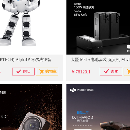
优必选(UBTECH) Alpha1P 阿尔法1P智能跳舞编程人型机器人 白色 (单位:台)
4
￥76120.1