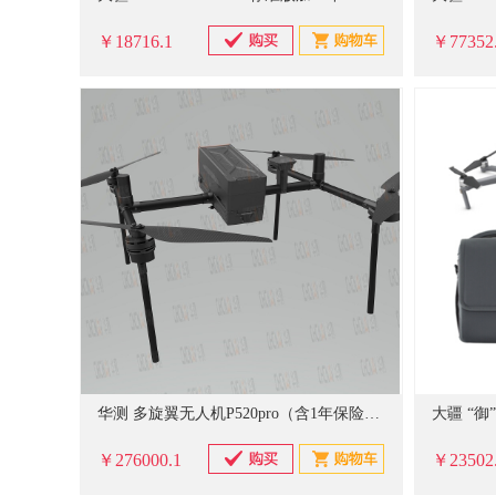
￥18716.1
￥77352
华测 多旋翼无人机P520pro（含1年保险、飞行培训服务及考证）
￥276000.1
￥23502