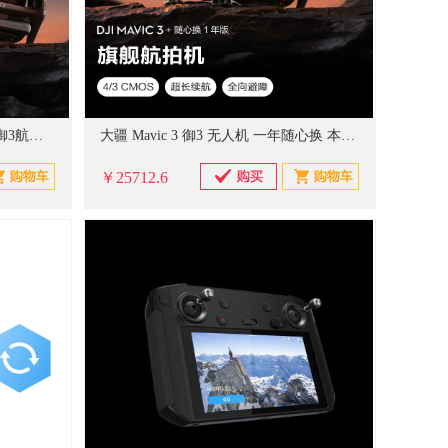
大疆 Mavic 3 疆（DJI） Mavic 3 御3航拍无人机 哈苏相机 长续航飞机 智能拍摄飞行器 畅飞套装 （单位：台） (单位：台)
大疆 Mavic 3 御3 无人机 一年随心换 本色 单位:台
￥25712.6