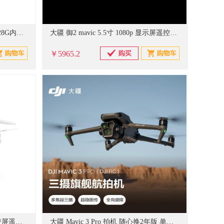
DJI 大疆 御 Mavic Air 2 电池*2 128G内存卡*1 读卡器*1 无人机（单位：套）
大疆 御2 mavic 5.5寸 1080p 显示屏遥控器(单位:个）
￥5965.2
大疆 精灵 Phantom 4 Pro+ V2.0 带屏遥控器 专业智能4K超清航拍无人机 5向感知飞行器航拍器行业应用（单位：台）
大疆 Mavic 3 Pro 拍机 随心换2年版 单位:台