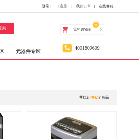
[登录]
|
[注册]
|
我的订单
|
在线客服
0
搜索
我的购物车
4001809609
区
元器件专区
共找到
7042
个商品