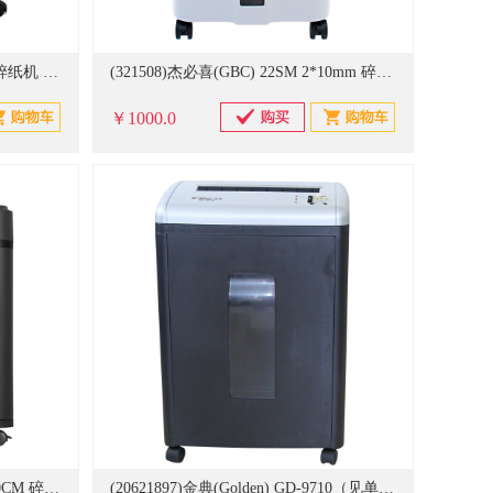
(606669)优玛仕(U-MACH) U-60 碎纸机 黑色(单位：台)
(321508)杰必喜(GBC) 22SM 2*10mm 碎纸机 白色(单位：台)
￥1000.0
(20611841)震旦(AURORA) AS140CM 碎纸机(单位：台)
(20621897)金典(Golden) GD-9710（见单生产） 22L 碎纸机(单位：台)