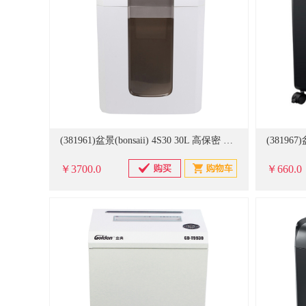
(381961)盆景(bonsaii) 4S30 30L 高保密 静音连续4小时 可碎光盘信用卡纸订书针大头针回形针 碎纸机 白色(单位：台)
￥3700.0
￥660.0