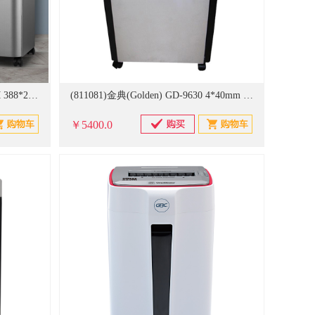
(20717165)科密(COMET) A-880M 388*290*615mm 碎纸机(单位：台)
(811081)金典(Golden) GD-9630 4*40mm 碎纸机 银黑色(单位：台)
￥5400.0