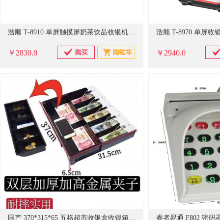
浩顺 T-8910 单屏触摸屏奶茶饮品收银机 收银系统 高配4G+64G
￥2830.8
￥2940.0
国产 370*315*65 五格超市收银盒收银箱抽屉收银盘收款盒收钱盒现金盒 黑色 单位：个
睿者易通 F802 密码