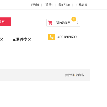
[登录]
|
[注册]
|
我的订单
|
在线客服
0
搜索
我的购物车
4001809609
区
元器件专区
共找到
2
个商品