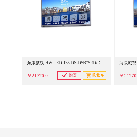
海康威视 HW LED 135 DS-D5B75RD/D 支架+OPS电脑+投屏器+4USB相机+6-8米无线麦克风+触控笔 会议平板 (单位：套)
￥21770.0
￥21770