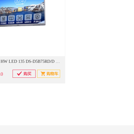
海康威视 HW LED 135 DS-D5B75RD/D 支架+OPS电脑+投屏器+4USB相机+6-8米无线麦克风+触控笔 会议平板 (单位：套)
.0