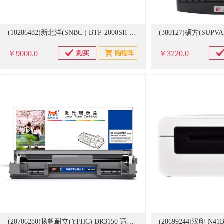
(10286482)新北洋(SNBC ) BTP-2000SII 无 条码标签打印机(单位：台)
￥9000.0
￥3720.0
(20706280)扬帆耐立(YFHC) DR3150 适用于兄弟HL5240打印机MFC-8460N 8860 DCP8060 分体鼓黑色-商专版 硒鼓组件(单位：个)